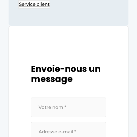
Service client
Envoie-nous un
message
U
W
N
A
A
M
*
U
W
E
-
M