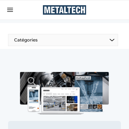
Contact
Contact direct
Emploi
Catégories
Enregistrer une offre d’emploi
Entreprises
Merci de votre inscription
S’inscrire
Home
Meest gelezen
Newsletter
Podcasts
Privacy / Cookie statement
S’inscrire à l’événement
S’inscrire