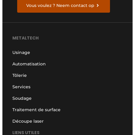
s
g
Vous voulez ? Neem contact op
*
*
METALTECH
Usinage
Automatisation
Tôlerie
Services
Soudage
Traitement de surface
Découpe laser
LIENS UTILES