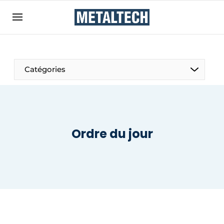
Contact
Contact direct
Emploi
Catégories
Enregistrer une offre d’emploi
Entreprises
Merci de votre inscription
S’inscrire
Home
Ordre du jour
Meest gelezen
Newsletter
Podcasts
Privacy / Cookie statement
S’inscrire à l’événement
S’inscrire