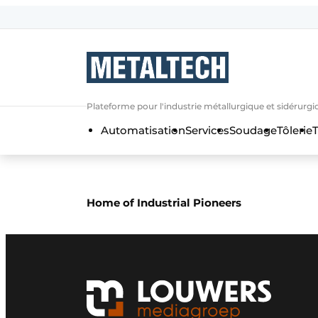
Contact
Contact direct
Emploi
Plateforme pour l'industrie métallurgique et sidérurgi
Enregistrer une offre d’emploi
Automatisation
Services
Soudage
Tôlerie
T
Entreprises
Merci de votre inscriptio
S’inscrire
Home
Meest gelezen
Home of Industrial Pioneers
Newsletter
Podcasts
Privacy / Cookie statement
S’inscrire à l’événement
S’inscrire