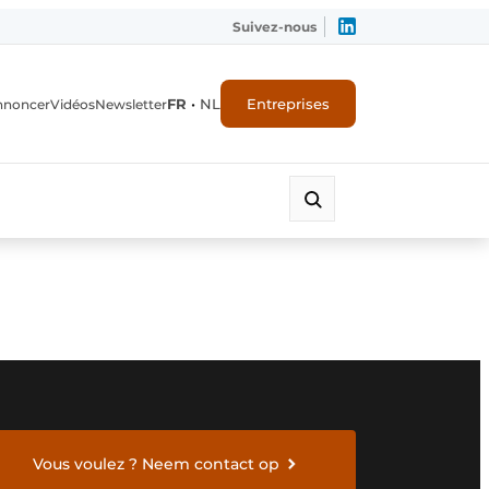
Suivez-nous
FR
•
NL
Entreprises
nnoncer
Vidéos
Newsletter
Vous voulez ? Neem contact op