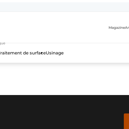
Magazine
A
que
raitement de surface
Usinage
n