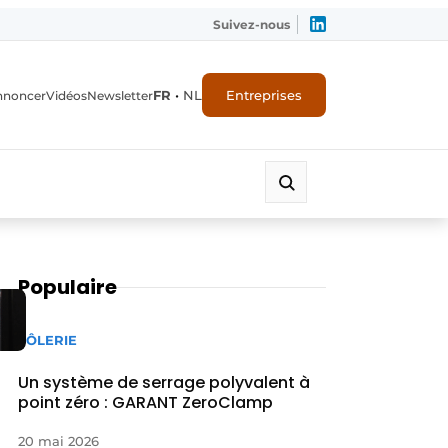
Suivez-nous
FR
•
NL
Entreprises
nnoncer
Vidéos
Newsletter
Populaire
TÔLERIE
Un système de serrage polyvalent à
point zéro : GARANT ZeroClamp
20 mai 2026