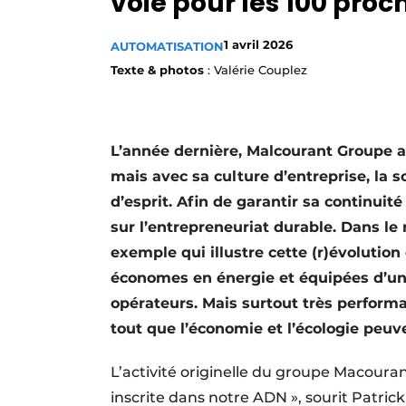
voie pour les 100 pro
Termes et conditions
1 avril 2026
AUTOMATISATION
Video’s
Texte & photos
: Valérie Couplez
L’année dernière, Malcourant Groupe a 
mais avec sa culture d’entreprise, la
d’esprit. Afin de garantir sa continuit
sur l’entrepreneuriat durable. Dans le
exemple qui illustre cette (r)évolutio
économes en énergie et équipées d’un
opérateurs. Mais surtout très performa
tout que l’économie et l’écologie peuve
L’activité originelle du groupe Macourant
inscrite dans notre ADN », sourit Patri