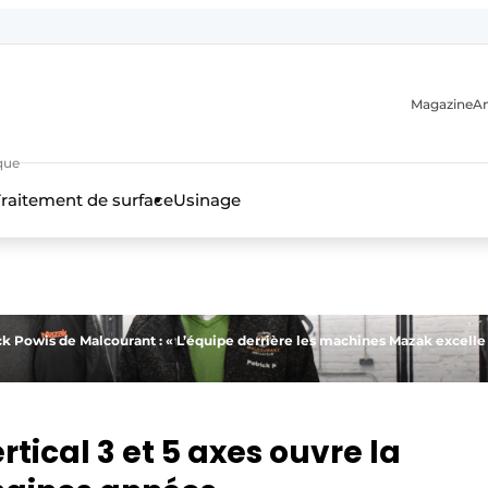
Magazine
A
que
raitement de surface
Usinage
n
ick Powis de Malcourant : « L’équipe derrière les machines Mazak excelle
tical 3 et 5 axes ouvre la