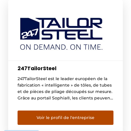
247TailorSteel
247TailorSteel est le leader européen de la
fabrication « intelligente » de tôles, de tubes
et de pièces de pliage découpés sur mesure.
Grâce au portail Sophia®, les clients peuvent
passer des commandes en ligne 24 heures
sur 24 et 7 jours sur 7, recevoir un devis en
une minute et être livrés dans les 48 heures.
Voir le profil de l'entreprise
[…]