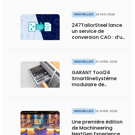
NOUVELLES
26 MAI 2026
247TailorSteel lance
un service de
conversion CAO : d’un
esquisse ou d’un PDF
à un fichier prêt pour
la production
NOUVELLES
21 AVRIL 2026
GARANT Tool24
SmartlineSystème
modulaire de
distribution de
marchandises avec
un maximum de
capacité de stockage
NOUVELLES
15 AVRIL 2026
sur un minimum de
surface
Une première édition
de Machineering
NextGen Experience