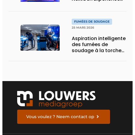
réussie qui pose des
bases solides pour
l’avenir
FUMÉES DE SOUDAGE
25 MARS 2026
Aspiration intelligente
des fumées de
soudage à la torche
ou robotisé
Vous voulez ? Neem contact op