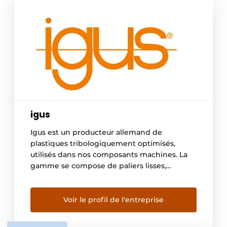
igus
Igus est un producteur allemand de
plastiques tribologiquement optimisés,
utilisés dans nos composants machines. La
gamme se compose de paliers lisses,
guidages linéaires, chaînes porte câbles et
câbles. Nous les appelons les “motion
plastics” En Belgique, nous avons plus de
Voir le profil de l'entreprise
3000 clients actifs dans toutes sortes
d’industries. Avec nos configurateurs en