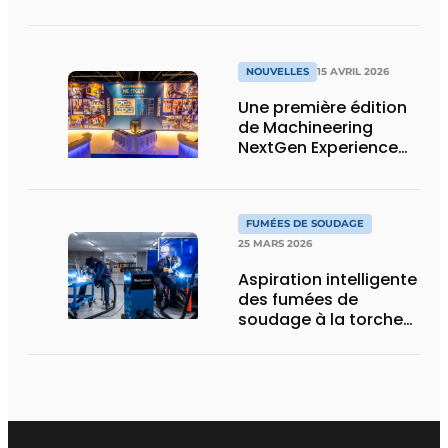
distribution de
marchandises avec
un maximum de
capacité de stockage
NOUVELLES
15 AVRIL 2026
sur un minimum de
surface
Une première édition
de Machineering
NextGen Experience
réussie qui pose des
bases solides pour
l’avenir
FUMÉES DE SOUDAGE
25 MARS 2026
Aspiration intelligente
des fumées de
soudage à la torche
ou robotisé