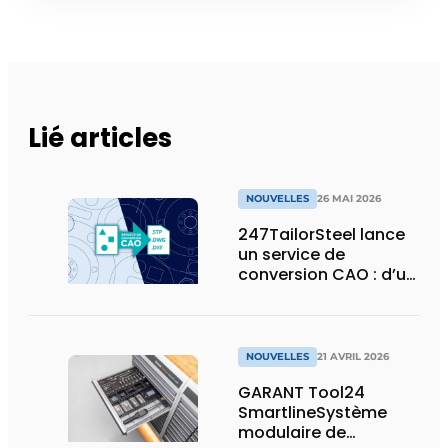
Lié articles
NOUVELLES
26 MAI 2026
247TailorSteel lance
un service de
conversion CAO : d’un
esquisse ou d’un PDF
à un fichier prêt pour
la production
NOUVELLES
21 AVRIL 2026
GARANT Tool24
SmartlineSystème
modulaire de