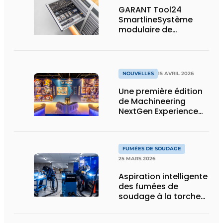
GARANT Tool24
SmartlineSystème
modulaire de
distribution de
marchandises avec
un maximum de
capacité de stockage
NOUVELLES
15 AVRIL 2026
sur un minimum de
surface
Une première édition
de Machineering
NextGen Experience
réussie qui pose des
bases solides pour
l’avenir
FUMÉES DE SOUDAGE
25 MARS 2026
Aspiration intelligente
des fumées de
soudage à la torche
ou robotisé