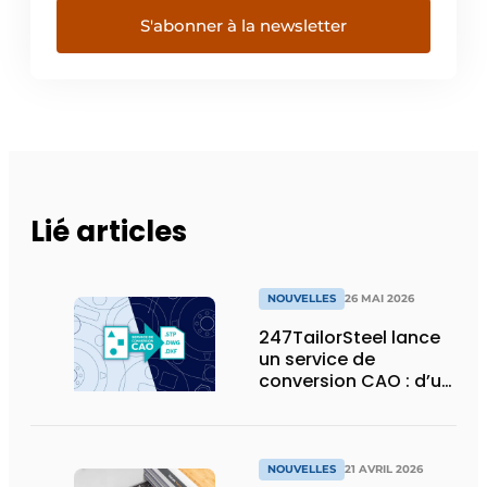
S'abonner à la newsletter
Lié articles
NOUVELLES
26 MAI 2026
247TailorSteel lance
un service de
conversion CAO : d’un
esquisse ou d’un PDF
à un fichier prêt pour
la production
NOUVELLES
21 AVRIL 2026