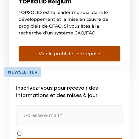
TOPSOLID Belgium
TOPSOLID est le leader mondial dans le
développement et la mise en œuvre de
progiciels de CFAO. Si vous êtes à la
recherche d’un système CAO/FAO
entièrement intégré et flexible où les
modifications des dessins sont directement
liées à la production, n’hésitez plus.
Voir le profil de l'entreprise
Importation et exportation de fichiers,
modification de dessins, création de
NEWSLETTER
géométrie, développement […]
Inscrivez-vous pour recevoir des
informations et des mises à jour.