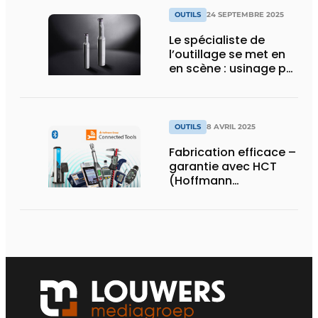
OUTILS
24 SEPTEMBRE 2025
Le spécialiste de
l’outillage se met en
en scène : usinage pur
et innovation sur un
stand de 580 m²
OUTILS
8 AVRIL 2025
Fabrication efficace –
garantie avec HCT
(Hoffmann
Connected Tools)