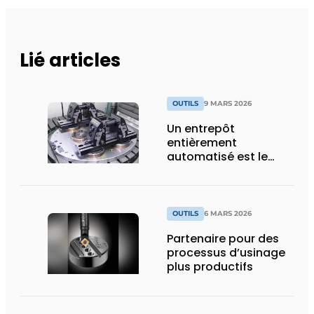
Lié articles
OUTILS
9 MARS 2026
Un entrepôt
entièrement
automatisé est le
cœur battant du
spécialiste des
techniques de
serrage
OUTILS
6 MARS 2026
Partenaire pour des
processus d’usinage
plus productifs