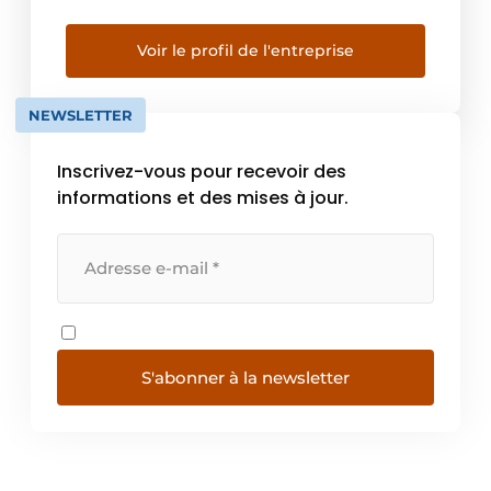
et disposons d’un important parc de
machines. Notre gamme de produits
comprend plus de 85 000 piècesqui sont
Voir le profil de l'entreprise
rapidement disponibles grâce à notre centre
logistique . KIPP est ainsi un partenaire fiable
NEWSLETTER
pour l’industrie ainsi que la construction
d’installations […]
Inscrivez-vous pour recevoir des
informations et des mises à jour.
S'abonner à la newsletter