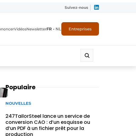
Suivez-nous
FR
•
NL
Entreprises
nnoncer
Vidéos
Newsletter
Populaire
NOUVELLES
247TailorSteel lance un service de
conversion CAO : d’un esquisse ou
d’un PDF à un fichier prêt pour la
production