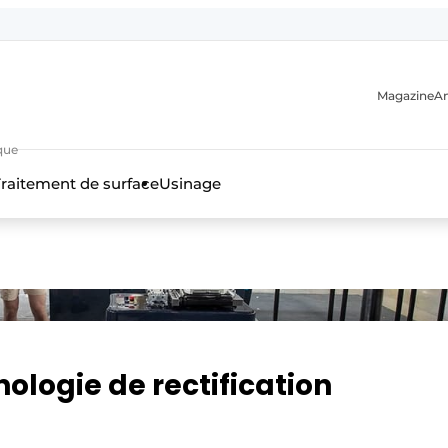
Magazine
A
que
raitement de surface
Usinage
n
nologie de rectification