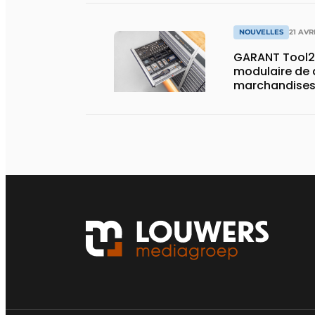
NOUVELLES
21 AVR
GARANT Tool2
modulaire de d
marchandises
capacité de 
de surface