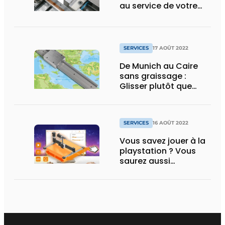
au service de votre
compétitivité
SERVICES
17 AOÛT 2022
De Munich au Caire
sans graissage :
Glisser plutôt que
rouler avec un chariot
linéaire igus à longue
durée de vie
SERVICES
16 AOÛT 2022
Vous savez jouer à la
playstation ? Vous
saurez aussi
configurer et
programmer les
robots portiques igus