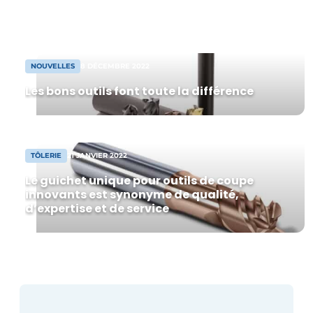
de nombreuses contrevérités circulent.
Termes et conditions
CNC Europe, qui construit ses propres
équipements de soudage au laser, tient
Video’s
[…]
NOUVELLES
8 DÉCEMBRE 2022
Les bons outils font toute la différence
TÔLERIE
21 JANVIER 2022
Le guichet unique pour outils de coupe
innovants est synonyme de qualité,
d’expertise et de service