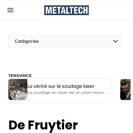
Contact
Contact direct
Emploi
Catégories
Enregistrer une offre d’emploi
Entreprises
Merci de votre inscription
S’inscrire
Home
TENDANCE
Meest gelezen
La vérité sur le soudage laser
Newsletter
Le soudage au laser est en plein essor. Et
à juste titre, car ses propriétés
Podcasts
intrinsèques en font une technique
Privacy / Cookie statement
d’assemblage plus performante que la
technologie de soudage conventionnelle
De Fruytier
S’inscrire à l’événement
pour de nombreuses applications. Mais
S’inscrire
comme pour toute nouvelle technologie,