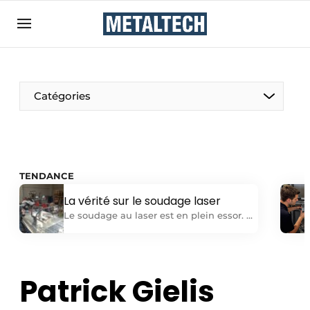
Contact
Contact direct
Emploi
Catégories
Enregistrer une offre d’emploi
Entreprises
Merci de votre inscription
S’inscrire
Home
TENDANCE
Meest gelezen
La vérité sur le soudage laser
Newsletter
Le soudage au laser est en plein essor. Et
à juste titre, car ses propriétés
Podcasts
intrinsèques en font une technique
Privacy / Cookie statement
d’assemblage plus performante que la
technologie de soudage conventionnelle
Patrick Gielis
S’inscrire à l’événement
pour de nombreuses applications. Mais
S’inscrire
comme pour toute nouvelle technologie,