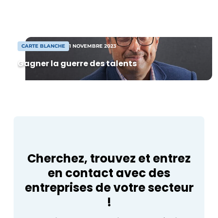
de nombreuses contrevérités circulent.
Termes et conditions
CNC Europe, qui construit ses propres
équipements de soudage au laser, tient
Video’s
[…]
CARTE BLANCHE
1 NOVEMBRE 2023
Gagner la guerre des talents
Cherchez, trouvez et entrez
en contact avec des
entreprises de votre secteur
!