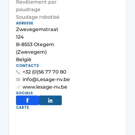
Revêtement par
Termes et conditions
poudrage
Soudage robotisé
Video’s
ADRESSE
Zwevegemstraat
124
B-8553 Otegem
(Zwevegem)
België
CONTACTS
+32 (0)56 77 70 80
info@Lesage-nv.be
www.lesage-nv.be
SOCIALS
CARTE