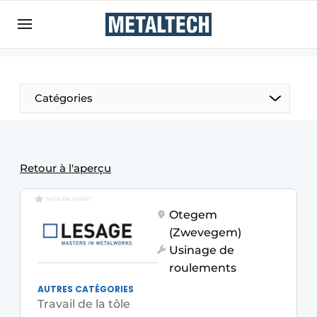
Contact
Contact direct
Emploi
Catégories
Enregistrer une offre d’emploi
Entreprises
Merci de votre inscription
S’inscrire
Home
Retour à l'aperçu
Meest gelezen
MISE EN AVANT
Newsletter
Otegem
(Zwevegem)
Podcasts
Usinage de
Privacy / Cookie statement
roulements
S’inscrire à l’événement
AUTRES CATÉGORIES
Travail de la tôle
S’inscrire