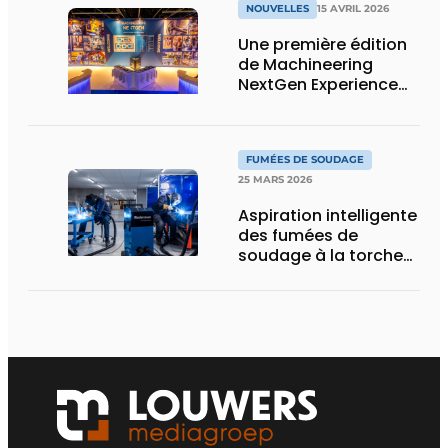
capacité de stockage
NOUVELLES
15 AVRIL 2026
sur un minimum de
surface
Une première édition
de Machineering
NextGen Experience
réussie qui pose des
bases solides pour
l’avenir
FUMÉES DE SOUDAGE
25 MARS 2026
Aspiration intelligente
des fumées de
soudage à la torche
ou robotisé