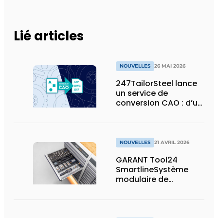
Lié articles
NOUVELLES
26 MAI 2026
247TailorSteel lance
un service de
conversion CAO : d’un
esquisse ou d’un PDF
à un fichier prêt pour
la production
NOUVELLES
21 AVRIL 2026
GARANT Tool24
SmartlineSystème
modulaire de
distribution de
marchandises avec
un maximum de