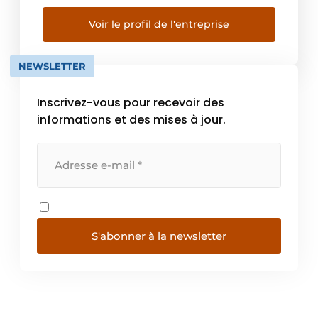
laminage et peinture par poudre. Toutes ces
opérations sont réalisées entièrement en
Voir le profil de l'entreprise
interne par une équipe de professionnels et
des machines de haute technologie. Grands
NEWSLETTER
[…]
Inscrivez-vous pour recevoir des
informations et des mises à jour.
S'abonner à la newsletter