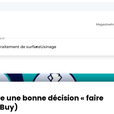
Magazine
A
que
raitement de surface
Usinage
n
e une bonne décision « faire
 Buy)