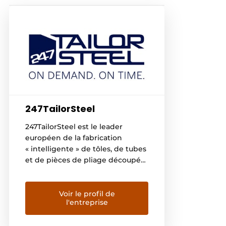
247TailorSteel
247TailorSteel est le leader
européen de la fabrication
« intelligente » de tôles, de tubes
et de pièces de pliage découpés
sur mesure. Grâce au portail
Sophia®, les clients peuvent
passer des commandes en ligne
Voir le profil de
l'entreprise
24 heures sur 24 et 7 jours sur 7,
recevoir un devis en une minute