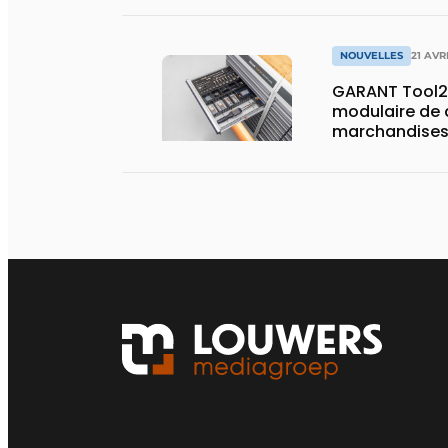
NOUVELLES
21 AVR
GARANT Tool2
modulaire de d
marchandises
capacité de 
de surface