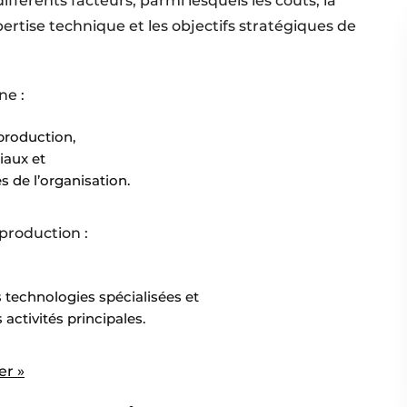
fférents facteurs, parmi lesquels les coûts, la
xpertise technique et les objectifs stratégiques de
ne :
production,
iaux et
s de l’organisation.
production :
 technologies spécialisées et
 activités principales.
er »