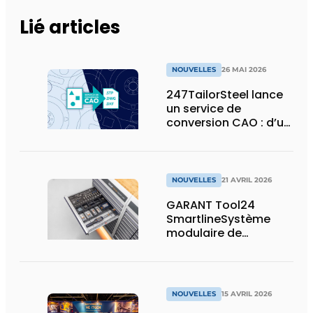
Lié articles
NOUVELLES
26 MAI 2026
247TailorSteel lance
un service de
conversion CAO : d’un
esquisse ou d’un PDF
à un fichier prêt pour
la production
NOUVELLES
21 AVRIL 2026
GARANT Tool24
SmartlineSystème
modulaire de
distribution de
marchandises avec
un maximum de
capacité de stockage
NOUVELLES
15 AVRIL 2026
sur un minimum de