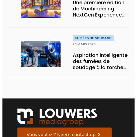
surface
Une première édition
de Machineering
NextGen Experience
réussie qui pose des
bases solides pour
l’avenir
FUMÉES DE SOUDAGE
25 MARS 2026
Aspiration intelligente
des fumées de
soudage à la torche
ou robotisé
Vous voulez ? Neem contact op