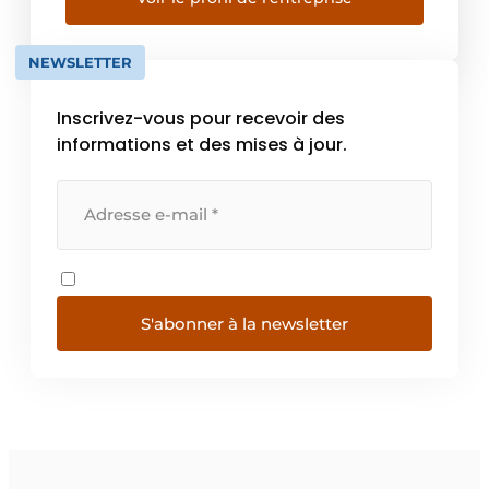
Dalmec, nous sommes le distributeur
exclusif de manipulateurs pneumatiques en
NEWSLETTER
[…]
Inscrivez-vous pour recevoir des
informations et des mises à jour.
S'abonner à la newsletter