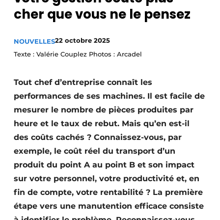
cher que vous ne le pensez
Termes et conditions
Video’s
22 octobre 2025
NOUVELLES
Texte : Valérie Couplez Photos : Arcadel
Tout chef d’entreprise connaît les
performances de ses machines. Il est facile de
mesurer le nombre de pièces produites par
heure et le taux de rebut. Mais qu’en est-il
des coûts cachés ? Connaissez-vous, par
exemple, le coût réel du transport d’un
produit du point A au point B et son impact
sur votre personnel, votre productivité et, en
fin de compte, votre rentabilité ? La première
étape vers une manutention efficace consiste
à identifier le problème. Reconnaissez-vous