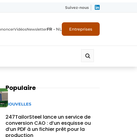
Suivez-nous
FR
•
NL
Entreprises
nnoncer
Vidéos
Newsletter
Populaire
NOUVELLES
247TailorSteel lance un service de
conversion CAO : d’un esquisse ou
d’un PDF à un fichier prêt pour la
production