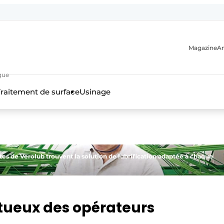
Magazine
A
que
raitement de surface
Usinage
n
istes de Verolub trouvent la solution de lubrification adaptée à chaque
ctueux des opérateurs