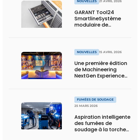
NOUVELLES
21 AVRIL 2026
GARANT Tool24
SmartlineSystème
modulaire de
distribution de
marchandises avec
un maximum de
capacité de stockage
NOUVELLES
15 AVRIL 2026
sur un minimum de
surface
Une première édition
de Machineering
NextGen Experience
réussie qui pose des
bases solides pour
l’avenir
FUMÉES DE SOUDAGE
25 MARS 2026
Aspiration intelligente
des fumées de
soudage à la torche
ou robotisé