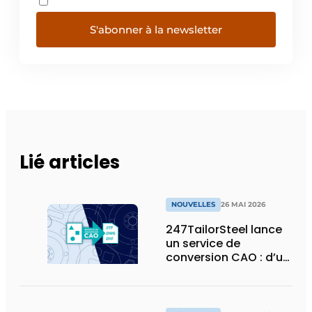
S'abonner à la newsletter
Lié articles
NOUVELLES
26 MAI 2026
247TailorSteel lance
un service de
conversion CAO : d’un
esquisse ou d’un PDF
à un fichier prêt pour
la production