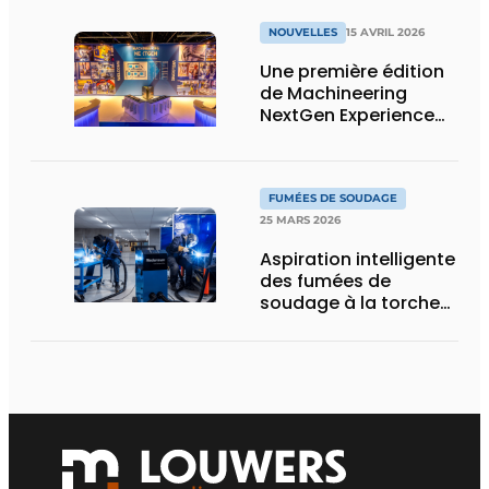
un maximum de
capacité de stockage
NOUVELLES
15 AVRIL 2026
sur un minimum de
surface
Une première édition
de Machineering
NextGen Experience
réussie qui pose des
bases solides pour
l’avenir
FUMÉES DE SOUDAGE
25 MARS 2026
Aspiration intelligente
des fumées de
soudage à la torche
ou robotisé