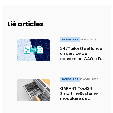
Lié articles
NOUVELLES
26 MAI 2026
247TailorSteel lance
un service de
conversion CAO : d’un
esquisse ou d’un PDF
à un fichier prêt pour
la production
NOUVELLES
21 AVRIL 2026
GARANT Tool24
SmartlineSystème
modulaire de
distribution de
marchandises avec