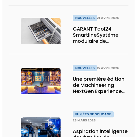
à un fichier prêt pour
la production
NOUVELLES
21 AVRIL 2026
GARANT Tool24
SmartlineSystème
modulaire de
distribution de
marchandises avec
un maximum de
capacité de stockage
NOUVELLES
15 AVRIL 2026
sur un minimum de
surface
Une première édition
de Machineering
NextGen Experience
réussie qui pose des
bases solides pour
l’avenir
FUMÉES DE SOUDAGE
25 MARS 2026
Aspiration intelligente