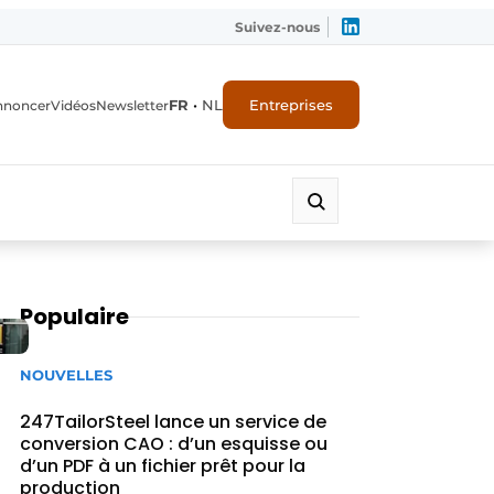
Suivez-nous
FR
•
NL
Entreprises
nnoncer
Vidéos
Newsletter
Populaire
NOUVELLES
247TailorSteel lance un service de
conversion CAO : d’un esquisse ou
d’un PDF à un fichier prêt pour la
production