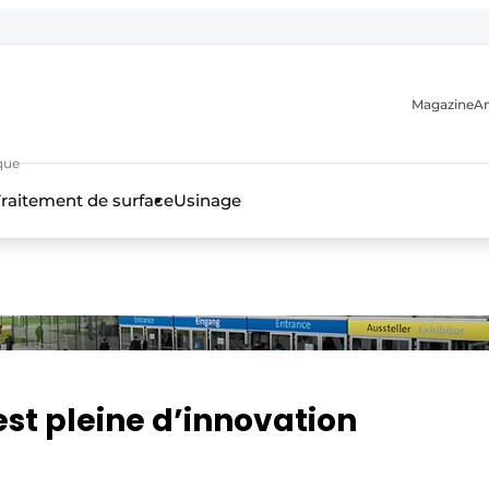
Magazine
A
que
raitement de surface
Usinage
n
st pleine d’innovation