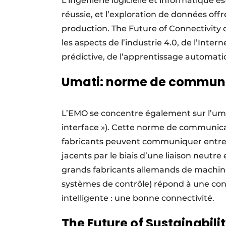
L’ingénierie logicielle et informatique e
réussie, et l’exploration de données of
production. The Future of Connectivity
les aspects de l’industrie 4.0, de l’Inter
prédictive, de l’apprentissage automatique
Umati: norme de communic
L’EMO se concentre également sur l’umat
interface »). Cette norme de communicat
fabricants peuvent communiquer entre e
jacents par le biais d’une liaison neutr
grands fabricants allemands de machines
systèmes de contrôle) répond à une condi
intelligente : une bonne connectivité.
The Future of Sustainabili