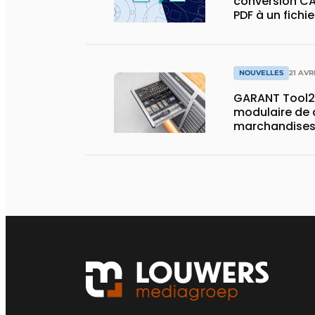
conversion CA
PDF à un fichi
NOUVELLES
21 AVR
GARANT Tool2
modulaire de d
marchandises
capacité de 
de surface