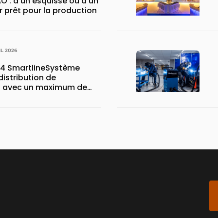
O : d’un esquisse ou d’un
er prêt pour la production
IL 2026
4 SmartlineSystème
istribution de
 avec un maximum de
stockage sur un minimum