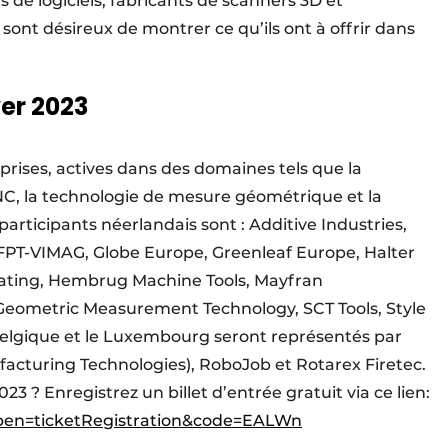
 de logiciels, fabricants de scanners 3D et
 sont désireux de montrer ce qu’ils ont à offrir dans
er 2023
prises, actives dans des domaines tels que la
CNC, la technologie de mesure géométrique et la
articipants néerlandais sont : Additive Industries,
FPT-VIMAG, Globe Europe, Greenleaf Europe, Halter
ating, Hembrug Machine Tools, Mayfran
 Geometric Measurement Technology, SCT Tools, Style
lgique et le Luxembourg seront représentés par
cturing Technologies), RoboJob et Rotarex Firetec.
3 ? Enregistrez un billet d’entrée gratuit via ce lien:
?open=ticketRegistration&code=EALWn